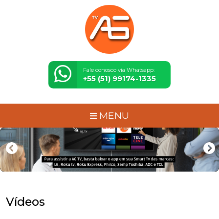
Fale conosco via Whatsapp:
+55 (51) 99174-1335
MENU
Vídeos