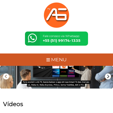
Fale conosco via Whatsapp:
+55 (51) 99174-1335
MENU
Vídeos