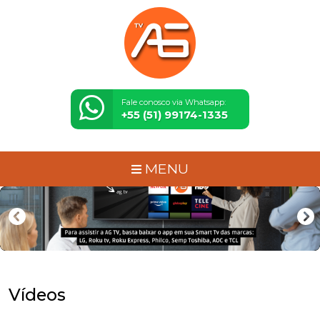
Fale conosco via Whatsapp:
+55 (51) 99174-1335
MENU
Vídeos