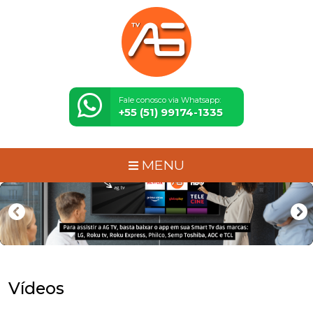
Fale conosco via Whatsapp:
+55 (51) 99174-1335
MENU
Vídeos